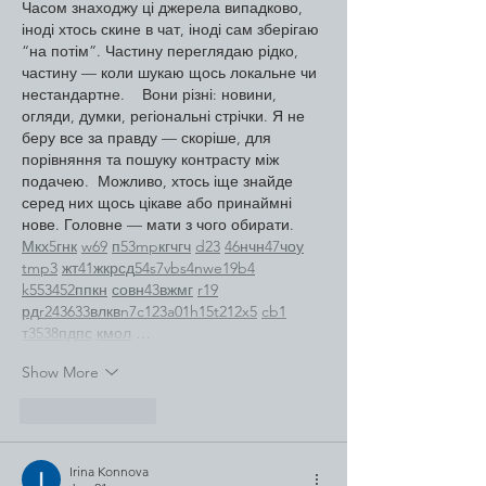
Часом знаходжу ці джерела випадково, 
іноді хтось скине в чат, іноді сам зберігаю 
“на потім”. Частину переглядаю рідко, 
частину — коли шукаю щось локальне чи 
нестандартне.    Вони різні: новини, 
огляди, думки, регіональні стрічки. Я не 
беру все за правду — скоріше, для 
порівняння та пошуку контрасту між 
подачею.  Можливо, хтось іще знайде 
серед них щось цікаве або принаймні 
нове. Головне — мати з чого обирати.  
М
к
х
5
г
нк
w69
п
53
mp
кг
чг
ч
d23
46
н
чн
47
чо
у
tmp3
жт
41
ж
кр
сд
54
s7
vb
s4
nw
e19
b4
k55
34
52
пп
кн
с
о
вн
43
вж
мг
r19
рд
r24
36
33
вл
кв
n7
c123
a01
h15
t21
2x5
cb1
т
35
38
пд
пс
км
ол
 …
Show More
Like
Reply
Irina Konnova