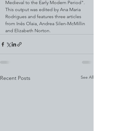
Medieval to the Early Modern Period". 
This output was edited by Ana Maria 
Rodrigues and features three articles 
from Inês Olaia, Andrea Silen-McMillin 
and Elizabeth Norton.
See All
Recent Posts