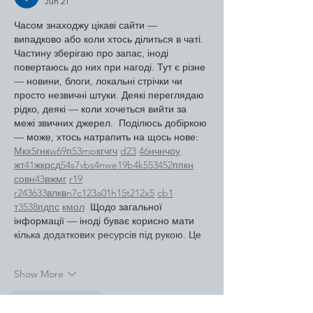
Jun 21
Часом знаходжу цікаві сайти — 
випадково або коли хтось ділиться в чаті. 
Частину зберігаю про запас, іноді 
повертаюсь до них при нагоді. Тут є різне 
— новини, блоги, локальні стрічки чи 
просто незвичні штуки. Деякі переглядаю 
рідко, деякі — коли хочеться вийти за 
межі звичних джерел.  Поділюсь добіркою 
— може, хтось натрапить на щось нове:  
М
к
х
5
г
нк
w69
п
53
mp
кг
чг
ч
d23
46
н
чн
чо
у
жт
41
ж
кр
сд
54
s7
vb
s4
nw
e19
b4
k55
34
52
пп
кн
с
о
вн
43
вж
мг
r19
r24
36
33
вл
кв
n7
c123
a01
h15
t21
2x5
cb1
т
35
38
пд
пс
км
ол
  Щодо загальної 
інформації — іноді буває корисно мати 
кілька додаткових ресурсів під рукою. Це 
…
Show More
Like
Reply